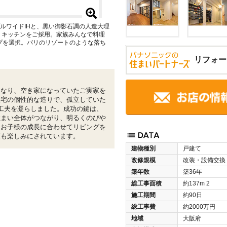
ルワイドIHと、黒い御影石調の人造大理
 キッチンをご採用。家族みんなで料理
プを選択。バリのリゾートのような落ち
。
リフォー
になり、空き家になっていたご実家を
住宅の個性的な造りで、孤立していた
工夫を凝らしました。成功の鍵は、
住まい全体がつながり、明るくのびや
。お子様の成長に合わせてリビングを
更も楽しみにされています。
建物種別
戸建て
改修規模
改装・設備交換
築年数
築36年
総工事面積
約137m
2
施工期間
約90日
総工事費
約2000万円
地域
大阪府