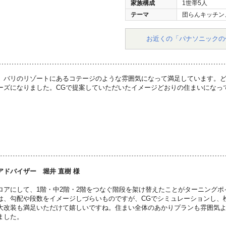
家族構成
1世帯5人
テーマ
団らんキッチン
お近くの「パナソニックの
、バリのリゾートにあるコテージのような雰囲気になって満足しています。
ーズになりました。CGで提案していただいたイメージどおりの住まいになっ
アドバイザー 堀井 直樹 様
ロアにして、1階・中2階・2階をつなぐ階段を架け替えたことがターニング
は、勾配や段数をイメージしづらいものですが、CGでシミュレーションし、
大改装も満足いただけて嬉しいですね。住まい全体のあかりプランも雰囲気
ました。