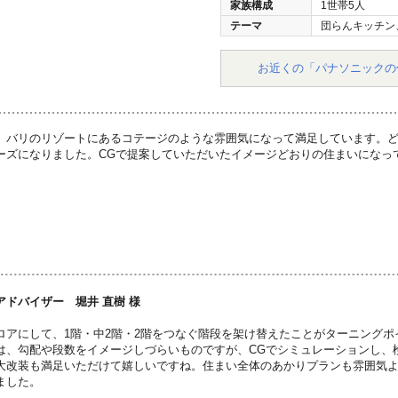
家族構成
1世帯5人
テーマ
団らんキッチン
お近くの「パナソニックの
、バリのリゾートにあるコテージのような雰囲気になって満足しています。
ーズになりました。CGで提案していただいたイメージどおりの住まいになっ
アドバイザー 堀井 直樹 様
ロアにして、1階・中2階・2階をつなぐ階段を架け替えたことがターニング
は、勾配や段数をイメージしづらいものですが、CGでシミュレーションし、
大改装も満足いただけて嬉しいですね。住まい全体のあかりプランも雰囲気
ました。