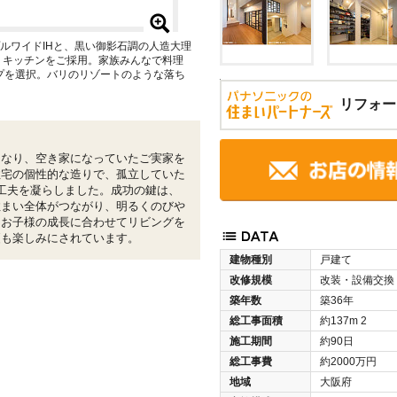
ルワイドIHと、黒い御影石調の人造大理
 キッチンをご採用。家族みんなで料理
プを選択。バリのリゾートのような落ち
。
リフォー
になり、空き家になっていたご実家を
住宅の個性的な造りで、孤立していた
工夫を凝らしました。成功の鍵は、
住まい全体がつながり、明るくのびや
。お子様の成長に合わせてリビングを
更も楽しみにされています。
建物種別
戸建て
改修規模
改装・設備交換
築年数
築36年
総工事面積
約137m
2
施工期間
約90日
総工事費
約2000万円
地域
大阪府