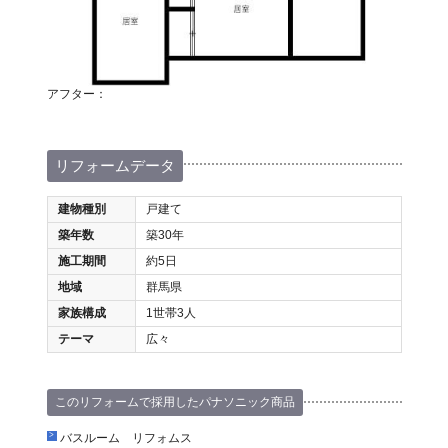
アフター：
リフォームデータ
建物種別
戸建て
築年数
築30年
施工期間
約5日
地域
群馬県
家族構成
1世帯3人
テーマ
広々
このリフォームで採用したパナソニック商品
バスルーム リフォムス