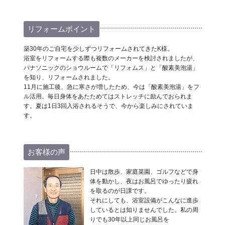
リフォームポイント
築30年のご自宅を少しずつリフォームされてきたK様。
浴室をリフォームする際も複数のメーカーを検討されましたが、
パナソニックのショウルームで「リフォムス」と「酸素美泡湯」
を知り、リフォームされました。
11月に施工後、急に寒さが増したため、今は「酸素美泡湯」をフ
ル活用。毎日身体をあたためてはストレッチに励んでおられま
す。夏は1日3回入浴されるそうで、今から楽しみにされていま
す。
お客様の声
日中は散歩、家庭菜園、ゴルフなどで身
体を動かし、夜はお風呂でゆったり疲れ
を取るのが日課です。
それにしても、浴室設備がこんなに進歩
しているとは知りませんでした。私の周
りでも30年以上同じお風呂を