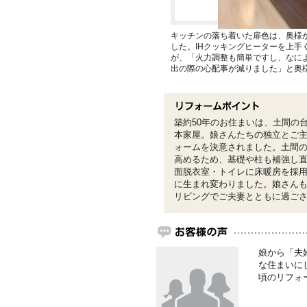
キッチンの落ち着いた扉色は、奥様
した。IHクッキングヒーターを上手
が、「火力調整も簡単ですし、なに
出の際の心配事が減りました」と奥
築約50年のお住まいは、土間の
本家屋。娘さんたちの独立とご
ォームを決意されました。土間
高めるため、基礎や柱も補強し直
面脱衣室・トイレに床暖房を採
に生まれ変わりました。娘さん
リビングでご夫妻とともに過ご
娘から「夫
な住まいに
頃のリフォ