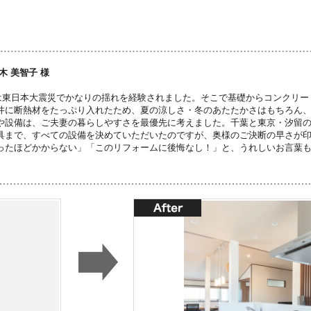
木 美智子 様
は東日本大震災でかなりの揺れを経験されました。そこで基礎からコンクリー
井に断熱材をたっぷり入れたため、夏の涼しさ・冬のあたたかさはもちろん
や設備は、ご夫妻の暮らしやすさを最優先に考えました。千葉と東京・汐留
具まで、すべての設備を決めていただいたのですが、奥様のご決断の早さが
ったほどかからない」「このリフォームに後悔なし！」と、うれしいお言葉