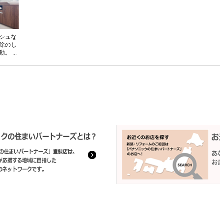
シュな
除のし
 ...