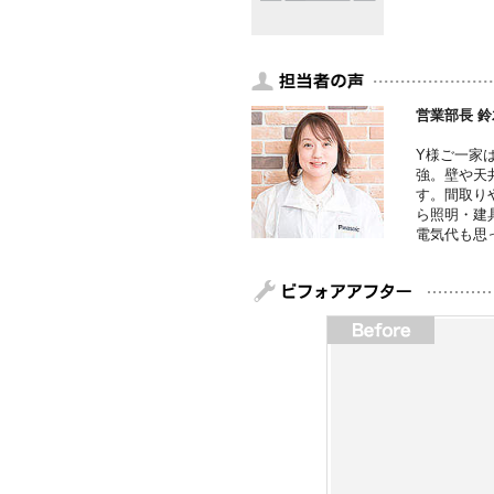
営業部長 鈴
Y様ご一家
強。壁や天
す。間取り
ら照明・建
電気代も思