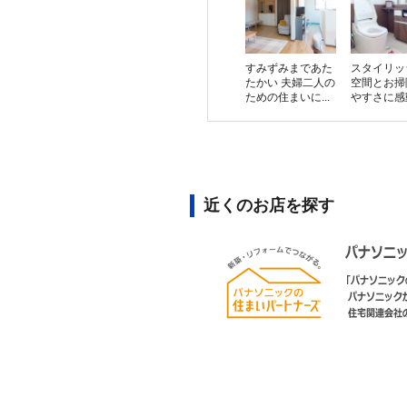
すみずみまであた
スタイリッ
たかい 夫婦二人の
空間とお掃
ための住まいに...
やすさに感動。
近くのお店を探す