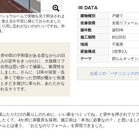
建物種別
戸建て
がショウルームで実物を見て即決されま
く使えるか不安に感じておられました
改修規模
全面リフォーム
より消し忘れがないのがいいですね。外
築年数
築50年
様。
施工期間
約120日
地域
千葉県
家族構成
1世帯2人
台所や田の字和室がある昔ながらの日
テーマ
団らんキッチン
主人の定年をきっかけに、大規模リフ
の台所は思い切って減築し、耐震性を
しました。さらに、LDKや浴室・洗
お近くの「パナソニックの
用。寒くて暗かった空間が暖かく快適
もときどき遊びに来られ、あたたかな
されるそうです。
婦ふたりだけの暮らしのために、いい家をつくってね」と背中を押されてリ
したくて、4か所に床暖房を採用。施工前は「本当に必要なの？」と思いまし
ームとは違う、「おとなのリフォーム」を実現できました。