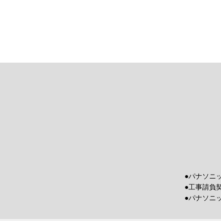
●パナソニ
●工事請負
●パナソニ