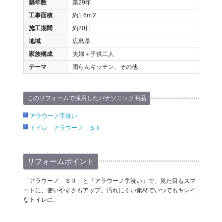
築年数
築29年
工事面積
約1.6m
2
施工期間
約20日
地域
広島県
家族構成
夫婦＋子供二人
テーマ
団らんキッチン、その他
このリフォームで採用したパナソニック商品
アラウーノ手洗い
トイレ アラウーノ ＳⅡ
リフォームポイント
「アラウーノ ＳⅡ」と「アラウーノ手洗い」で、見た目もスマ
ートに、使いやすさもアップ。汚れにくい素材でいつでもキレイ
なトイレに。