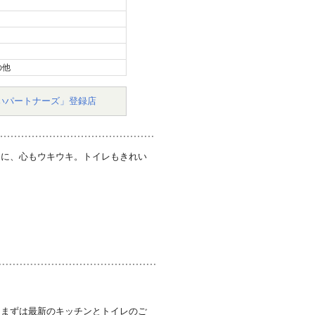
の他
いパートナーズ」登録店
ンに、心もウキウキ。トイレもきれい
。
。まずは最新のキッチンとトイレのご