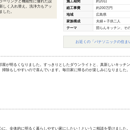
ラーリングと機能性に優れた設
施工期間
約20日
新しく入れ替え。洗浄力もアッ
総工事費
約200万円
ました。
地域
広島県
家族構成
夫婦＋子供二人
テーマ
団らんキッチン、そ
お近くの「パナソニックの住ま
部屋が明るくなりました。すっきりとしたダウンライトと、真新しいキッチ
、掃除もしやすいので喜んでいます。毎日家に帰るのが楽しみになりました
心に、全体的に明るく暮らしやすい家にしたい！というご相談を受けました