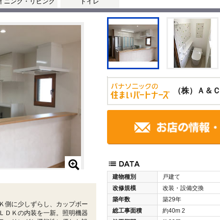
イニング・リビング
トイレ
（株）Ａ＆
建物種別
戸建て
改修規模
改装・設備交換
築年数
築29年
Ｋ側に少しずらし、カップボー
総工事面積
約40m
2
ＬＤＫの内装を一新。照明機器