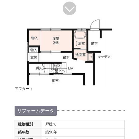
アフター：
リフォームデータ
建物種別
戸建て
築年数
築50年