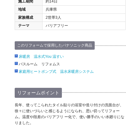
施工期間
約14日
地域
兵庫県
家族構成
2世帯3人
テーマ
バリアフリー
このリフォームで採用したパナソニック商品
床暖房 温水式You 温すい
バスルーム リフォムス
家庭用ヒートポンプ式 温水床暖房システム
リフォームポイント
長年、使ってこられたタイル貼りの浴室や造り付けの洗面台が、
徐々に使いづらいと感じるようになられ、思い切ってリフォー
ム。温度や段差のバリアフリ ー化で、使い勝手のいい水廻りにな
りました。