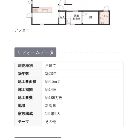
アフター：
リフォームデータ
建物種別
戸建て
築年数
築23年
総工事面積
約4.5m
2
施工期間
約14日
総工事費
約186万円
地域
新潟県
家族構成
1世帯2人
テーマ
その他