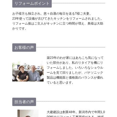
リフォームポイント
お子様方も独立され、悠々自適の毎日を送るT様ご夫妻。
23年使って設備が古びてきたキッチンをリフォームされました。
リフォーム後はご主人がキッチンに立つ時間が増え、奥様は大助
かりです。
お客様の声
築23年のわが家にはあちこち気になって
いた部分があり、私のリタイアを機にリ
フォームしました。いろいろなショウル
ームを見て回りましたが、パナソニック
製品は機能面と価格面のバランスが優れ
ていると思います。
担当者の声
大建建設は創業48年。新潟市内で年間1,0
00軒のリフォーム工事実績がある、地域