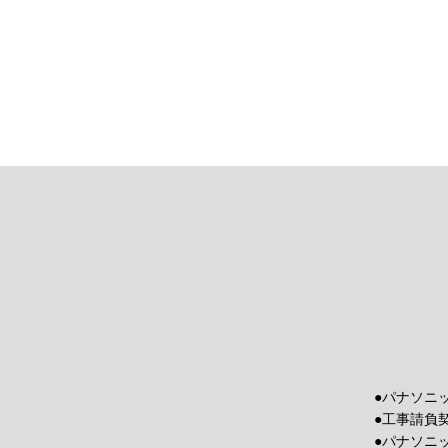
●パナソニ
●工事請負
●パナソニ