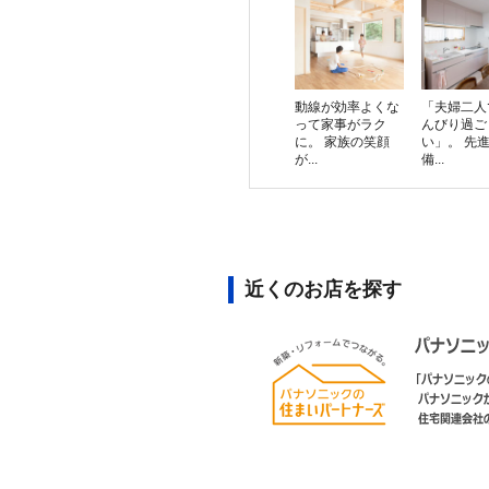
動線が効率よくな
「夫婦二人
って家事がラク
んびり過ご
に。 家族の笑顔
い」。 先
が...
備...
近くのお店を探す