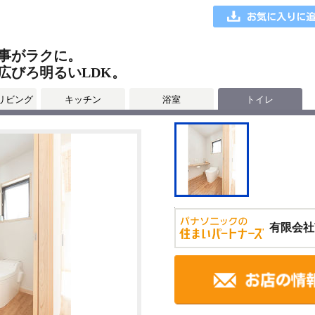
事がラクに。
広びろ明るいLDK。
リビング
キッチン
浴室
トイレ
有限会社