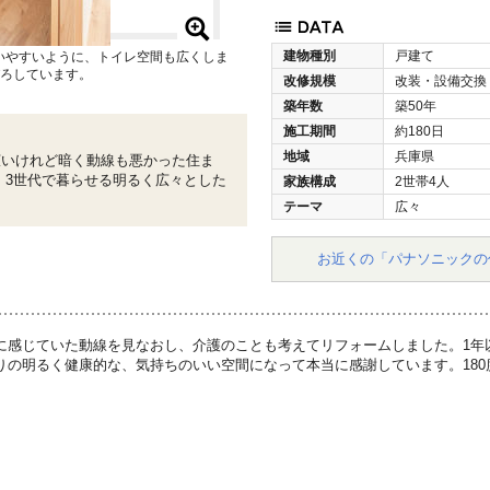
建物種別
戸建て
いやすいように、トイレ空間も広くしま
びろしています。
改修規模
改装・設備交換
築年数
築50年
施工期間
約180日
地域
兵庫県
広いけれど暗く動線も悪かった住ま
 3世代で暮らせる明るく広々とした
家族構成
2世帯4人
テーマ
広々
お近くの「パナソニックの
に感じていた動線を見なおし、介護のことも考えてリフォームしました。1年
りの明るく健康的な、気持ちのいい空間になって本当に感謝しています。18