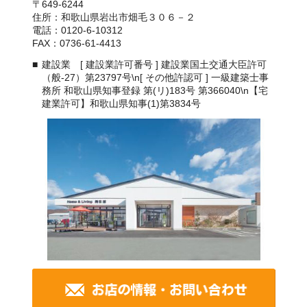
〒649-6244
住所：和歌山県岩出市畑毛３０６－２
電話：0120-6-10312
FAX：0736-61-4413
建設業 [ 建設業許可番号 ] 建設業国土交通大臣許可
（般-27）第23797号\n[ その他許認可 ] 一級建築士事
務所 和歌山県知事登録 第(リ)183号 第366040\n【宅
建業許可】和歌山県知事(1)第3834号