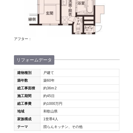
アフター：
リフォームデータ
建物種別
戸建て
築年数
築60年
総工事面積
約36m
2
施工期間
約45日
総工事費
約1000万円
地域
和歌山県
家族構成
1世帯4人
テーマ
団らんキッチン、その他