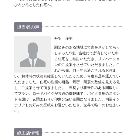
ひろびろとした住宅へ。
担当者の声
丹羽 洋平
馴染みのある地域にて家をさがしてらっ
しゃったS様。当社にて所有していた中
古住宅をご検討いただき、リノベーショ
ンのご提案をさせていただきました。こ
れから先、何十年も過ごされるお住ま
い。解体時の状況も確認していただくため、何度も足を運んでい
ただきました。住宅の性能の断熱・気密・耐震の数値を見える化
し、ご提案させて頂きました。 当初より将来性のある間取りに
てプラン。ロードバイクが共通の御趣味で、バイク専用のスタン
ドも設け 玄関まわりが印象分深い空間になりました。内装イン
テリアもお好みの壁紙をお選びいただき、世界で唯一のお住まい
に。
施工店情報