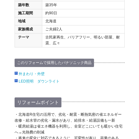
築年数
築35年
施工期間
約90日
地域
北海道
家族構成
ご夫婦2人
テーマ
古民家再生、バリアフリー、明るい部屋、耐
震、広々
このリフォームで採用したパナソニック商品
外まわり・外壁
LED照明 ダウンライト
リフォームポイント
・北海道R住宅の活用で、劣化・耐震・断熱気密の省エネルギー
改修・給水管の劣化・漏水があり、給排水・給湯設備も一新
・暖房給湯は省エネ機器を利用し、全室どこにいても暖かい住宅
へ→光熱費の削減
・将来の変化に対応できるように、可変性が有り、容量のある