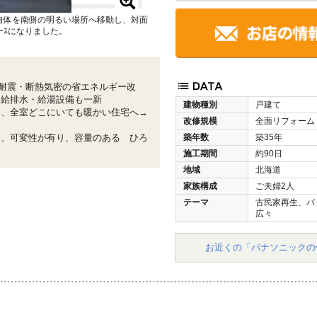
自体を南側の明るい場所へ移動し、対面
ｰｽになりました。
耐震・断熱気密の省エネルギー改
、給排水・給湯設備も一新
建物種別
戸建て
し、全室どこにいても暖かい住宅へ→
改修規模
全面リフォーム
に、可変性が有り、容量のある ひろ
築年数
築35年
施工期間
約90日
地域
北海道
家族構成
ご夫婦2人
テーマ
古民家再生、バ
広々
お近くの「パナソニックの