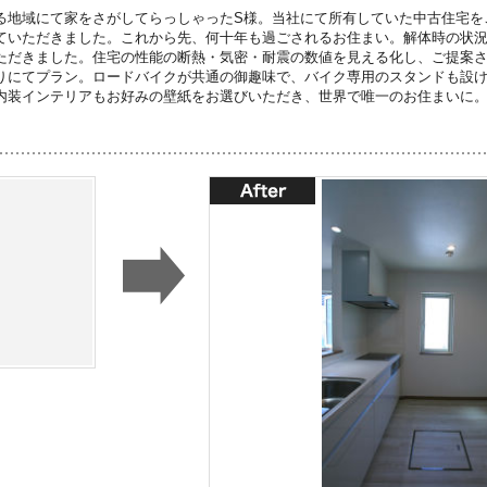
る地域にて家をさがしてらっしゃったS様。当社にて所有していた中古住宅を
ていただきました。これから先、何十年も過ごされるお住まい。解体時の状
ただきました。住宅の性能の断熱・気密・耐震の数値を見える化し、ご提案
りにてプラン。ロードバイクが共通の御趣味で、バイク専用のスタンドも設
内装インテリアもお好みの壁紙をお選びいただき、世界で唯一のお住まいに