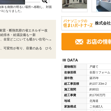
自体を南側の明るい場所へ移動し、対面
ｰｽになりました。
株式会社
耐震・断熱気密の省エネルギー改
、給排水・給湯設備も一新
し、全室どこにいても暖かい住宅へ→
に、可変性が有り、容量のある ひろ
建物種別
戸建て
改修規模
全面リフォーム
築年数
築35年
総工事面積
約107.33m
2
施工期間
約90日
総工事費
約1700万円
地域
北海道
家族構成
ご夫婦2人