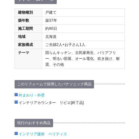
建物種別
戸建て
築年数
築37年
施工期間
約90日
地域
北海道
家族構成
ご夫婦2人+お子さん1人
テーマ
団らんキッチン、古民家再生、バリアフリ
ー、明るい部屋、オール電化、吹き抜け、耐
震、その他
このリフォームで採用したパナソニック商品
外まわり・外壁
インテリアカウンター リビエ[終了品]
現行のおすすめ商品
インテリア建材 ベリティス