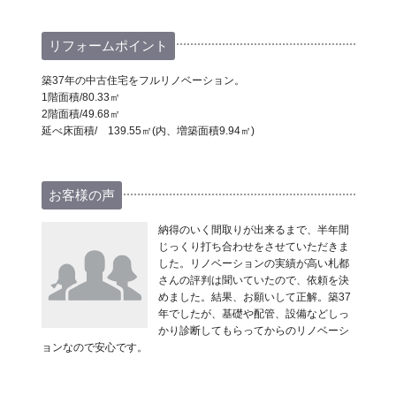
リフォームポイント
築37年の中古住宅をフルリノベーション。
1階面積/80.33㎡
2階面積/49.68㎡
延べ床面積/ 139.55㎡(内、増築面積9.94㎡)
お客様の声
納得のいく間取りが出来るまで、半年間
じっくり打ち合わせをさせていただきま
した。リノベーションの実績が高い札都
さんの評判は聞いていたので、依頼を決
めました。結果、お願いして正解。築37
年でしたが、基礎や配管、設備などしっ
かり診断してもらってからのリノベーシ
ョンなので安心です。