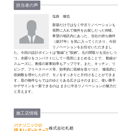
担当者の声
塩路 徹也
新築だけではなく中古リノベーションも
視野に入れて物件をお探しだったW様。
希望の地区内にあった、当社の持ち物件
（築37年）を気に入ってくださり、今回
リノベーションをお任せいただきまし
た。今回の設計ポイントは”動線”と”収納”。元の間取りを活かしつ
つ、水廻りをコンパクトにして一箇所にまとめることで、 動線が
スムーズに。奥様の家事効率もアップです。また、キッチン、リ
ビング、フリースペース等、効率的に収納を造りつけ、 徹底的に
収納数を増やしたので、モノをすっきりと片付けることができま
す。昔の物件ならではのゆとりある広さはそのままに、使い勝手
やデザインを一新できるのは まさに中古リノベーションの魅力だ
と言えます。
施工店情報
株式会社札都