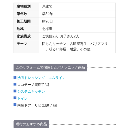
建物種別
戸建て
築年数
築34年
施工期間
約90日
地域
北海道
家族構成
ご夫婦2人+お子さん2人
テーマ
団らんキッチン、古民家再生、バリアフリ
ー、明るい部屋、耐震、その他
このリフォームで採用したパナソニック商品
洗面ドレッシング エムライン
ココチーノS[終了品]
システムキッチン
トイレ
内装ドア リビエ[終了品]
現行のおすすめ商品