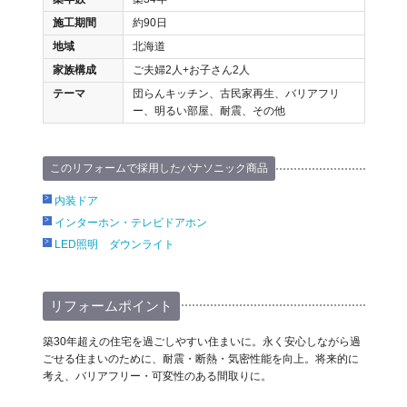
施工期間
約90日
地域
北海道
家族構成
ご夫婦2人+お子さん2人
テーマ
団らんキッチン、古民家再生、バリアフリ
ー、明るい部屋、耐震、その他
このリフォームで採用したパナソニック商品
内装ドア
インターホン・テレビドアホン
LED照明 ダウンライト
リフォームポイント
築30年超えの住宅を過ごしやすい住まいに。永く安心しながら過
ごせる住まいのために、耐震・断熱・気密性能を向上。将来的に
考え、バリアフリー・可変性のある間取りに。