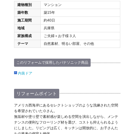
建物種別
マンション
築年数
築15年
施工期間
約40日
地域
兵庫県
家族構成
ご夫婦＋お子様３人
テーマ
自然素材、明るい部屋、その他
このリフォームで採用したパナソニック商品
内装ドア
リフォームポイント
アメリカ西海岸にあるセレクトショップのような洗練された空間
を希望されていたＯさん。
無垢材や塗り壁で素材感が楽しめる空間を演出しながら、メンテ
ナンスの便利なフローリング材を選び、コストも抑えられるよう
にしました。リビングは広く、キッチンは開放的に、お子さんた
ちの将来の個室も確保。