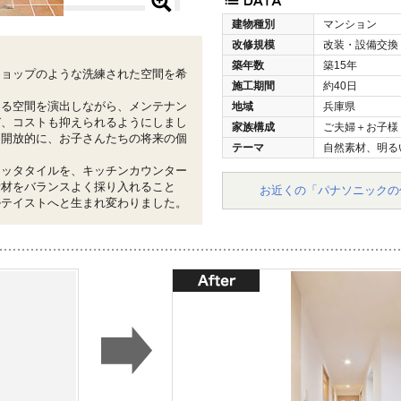
建物種別
マンション
改修規模
改装・設備交換
築年数
築15年
ショップのような洗練された空間を希
施工期間
約40日
める空間を演出しながら、メンテナン
地域
兵庫県
び、コストも抑えられるようにしまし
家族構成
ご夫婦＋お子様
は開放的に、お子さんたちの将来の個
テーマ
自然素材、明る
コッタタイルを、キッチンカウンター
素材をバランスよく採り入れること
お近くの「パナソニックの
ルテイストへと生まれ変わりました。