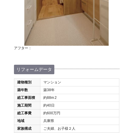
アフター：
リフォームデータ
建物種別
マンション
築年数
築38年
総工事面積
約88m
2
施工期間
約40日
総工事費
約600万円
地域
兵庫県
家族構成
ご夫婦、お子様２人