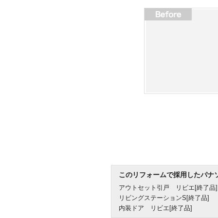
このリフォームで採用したパナ
アウトセット引戸 リビエ[終了品]
リビングステーションS[終了品]
内装ドア リビエ[終了品]