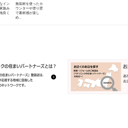
なイン
無垢材を使ったカ
家族み
ウンターや塗り壁
地良く
で素材感が楽し
め...