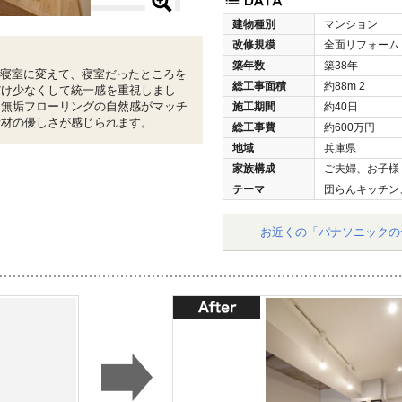
建物種別
マンション
改修規模
全面リフォーム
築年数
築38年
を寝室に変えて、寝室だったところを
総工事面積
約88m
2
だけ少なくして統一感を重視しまし
と無垢フローリングの自然感がマッチ
施工期間
約40日
素材の優しさが感じられます。
総工事費
約600万円
地域
兵庫県
家族構成
ご夫婦、お子様
テーマ
団らんキッチン
お近くの「パナソニックの