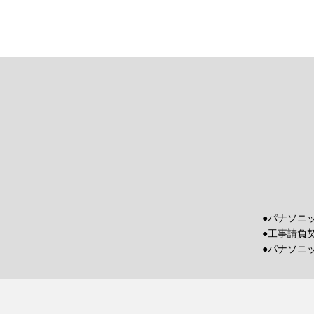
●パナソニ
●工事請負
●パナソニ