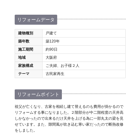
リフォームデータ
建物種別
戸建て
築年数
築120年
施工期間
約90日
地域
大阪府
家族構成
ご夫婦、お子様２人
テーマ
古民家再生
リフォームポイント
祖父が亡くなり、古家を相続し建て替えるのも費用が掛かるので
リフォームする事になりました。２階部分が中二階程度の天井高
しかなかったので出来るだけ天井を上げる為に一部丸太の梁を見
せています。また、隙間風が吹き込む寒い家だったので断熱改修
をしました。