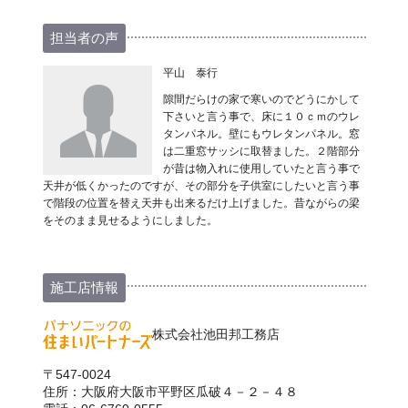
担当者の声
平山 泰行
隙間だらけの家で寒いのでどうにかして
下さいと言う事で、床に１０ｃｍのウレ
タンパネル。壁にもウレタンパネル。窓
は二重窓サッシに取替ました。２階部分
が昔は物入れに使用していたと言う事で
天井が低くかったのですが、その部分を子供室にしたいと言う事
で階段の位置を替え天井も出来るだけ上げました。昔ながらの梁
をそのまま見せるようにしました。
施工店情報
株式会社池田邦工務店
〒547-0024
住所：大阪府大阪市平野区瓜破４－２－４８