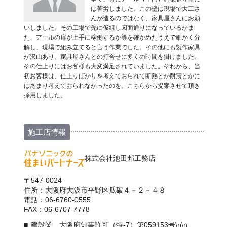
は苦労しました。この壁は現場で大工さ
んが造るのではなく、家具屋さんにお願
いしました。その工場で先に仮組し図面通りになっているかま
た、アールの扉が上手に稼働するか等を確かめたうえで細かく分
解し、現場で組み立てると言う作業でした。その他にも製作家具
が沢山あり、家具屋さんとの打合せに多くの時間を掛けました。
その仕上りにはお客様も大変満足されていました。それから、当
初お客様は、仕上りばかりを考えておられて断熱とか耐震とかに
はあまり考えておられなかったのを、こちらから提案させて頂き
採用しました。
施工店情報
株式会社池田邦工務店
〒547-0024
住所：大阪府大阪市平野区瓜破４－２－４８
電話：06-6760-0555
FAX：06-6707-7778
建設業 大阪府知事許可（特-7）第059153号\n\n