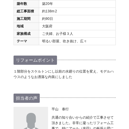
築年数
築20年
総工事面積
約138m
2
施工期間
約90日
地域
大阪府
家族構成
ご夫婦、お子様３人
テーマ
明るい部屋、吹き抜け、広々
リフォームポイント
１階部分をスケルトンにし以前の水廻りの位置を変え、モデルハ
ウスのようなお洒落な内装にしました
担当者の声
平山 泰行
共通の知り合いからの紹介で工事させて
頂きました。非常に凝ったリフォーム工
事で、特にアール（半円）の板張り壁に