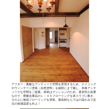
アフター：素敵なアンティーク空間を実現するため、エイジング
やヴィンテージ塗装（自然塗料）を細部にまで施し、本格アンテ
ィークな空間をご提案。床材はマンションのため、遮音性が必要
なので、廃盤在庫品のＬ－４５フローリングを床スラブに敷き、
その上に無垢フローリングを塗装。無垢材ならではの温かみで足
元の体感温度も向上！