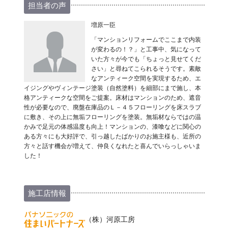
担当者の声
増原一臣
「マンションリフォームでここまで内装
が変わるの！？」と工事中、気になって
いた方々が今でも「ちょっと見せてくだ
さい」と尋ねてこられるそうです。素敵
なアンティーク空間を実現するため、エ
イジングやヴィンテージ塗装（自然塗料）を細部にまで施し、本
格アンティークな空間をご提案。床材はマンションのため、遮音
性が必要なので、廃盤在庫品のＬ－４５フローリングを床スラブ
に敷き、その上に無垢フローリングを塗装。無垢材ならではの温
かみで足元の体感温度も向上！マンションの、漆喰などに関心の
ある方々にも大好評で、引っ越したばかりのお施主様も、近所の
方々と話す機会が増えて、仲良くなれたと喜んでいらっしゃいま
した！
施工店情報
（株）河原工房