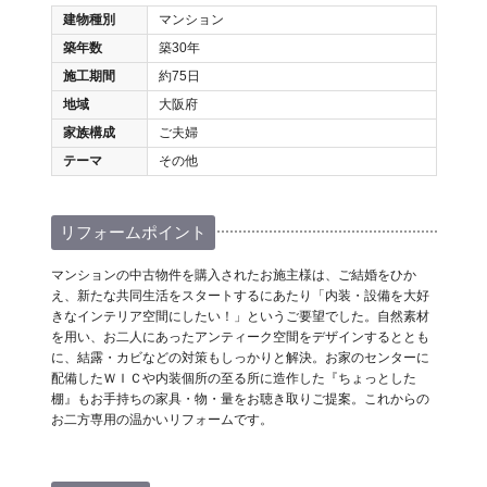
建物種別
マンション
築年数
築30年
施工期間
約75日
地域
大阪府
家族構成
ご夫婦
テーマ
その他
リフォームポイント
マンションの中古物件を購入されたお施主様は、ご結婚をひか
え、新たな共同生活をスタートするにあたり「内装・設備を大好
きなインテリア空間にしたい！」というご要望でした。自然素材
を用い、お二人にあったアンティーク空間をデザインするととも
に、結露・カビなどの対策もしっかりと解決。お家のセンターに
配備したＷＩＣや内装個所の至る所に造作した『ちょっとした
棚』もお手持ちの家具・物・量をお聴き取りご提案。これからの
お二方専用の温かいリフォームです。