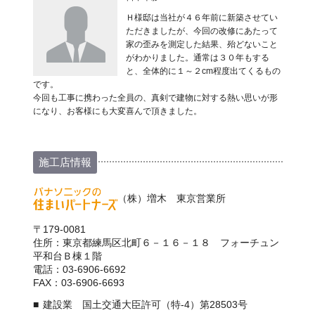
Ｈ様邸は当社が４６年前に新築させてい
ただきましたが、今回の改修にあたって
家の歪みを測定した結果、殆どないこと
がわかりました。通常は３０年もする
と、全体的に１～２cm程度出てくるもの
です。
今回も工事に携わった全員の、真剣で建物に対する熱い思いが形
になり、お客様にも大変喜んで頂きました。
施工店情報
（株）増木 東京営業所
〒179-0081
住所：東京都練馬区北町６－１６－１８ フォーチュン
平和台Ｂ棟１階
電話：03-6906-6692
FAX：03-6906-6693
建設業 国土交通大臣許可（特-4）第28503号