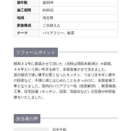
築年数
築46年
施工期間
約90日
地域
埼玉県
家族構成
ご夫婦２人
テーマ
バリアフリー、耐震
リフォームポイント
昭和４２年に新築させて頂いた（当時は増田木材(有)）Ｈ邸様。
４６年という長い年月を経て、全面改修させて頂きました。
昔の様式で使い勝手が悪くなったキッチン、つまづきやすい家中
の段差など、不便に感じはじめたことをきっかけに、全面改修工
事となりました。室内のバリアフリー化（段差解消）、耐震補強
工事、住宅設備（キッチン、浴室、洗面台など）の交換や外部改
修をいたしました。
担当者の声
日中千影