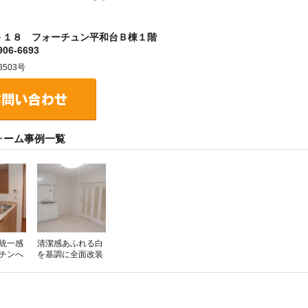
－１８ フォーチュン平和台Ｂ棟１階
06-6693
503号
ォーム事例一覧
統一感
清潔感あふれる白
チンへ
を基調に全面改装