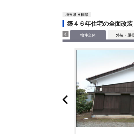
埼玉県 Ｈ様邸
築４６年住宅の全面改装
物件全体
外装・屋