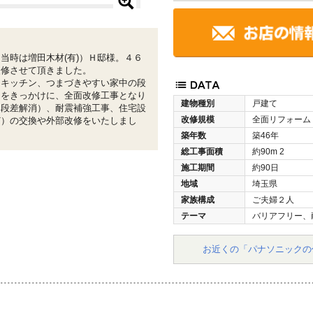
当時は増田木材(有)）Ｈ邸様。４６
改修させて頂きました。
たキッチン、つまづきやすい家中の段
とをきっかけに、全面改修工事となり
建物種別
戸建て
（段差解消）、耐震補強工事、住宅設
改修規模
全面リフォーム
ど）の交換や外部改修をいたしまし
築年数
築46年
総工事面積
約90m
2
施工期間
約90日
地域
埼玉県
家族構成
ご夫婦２人
テーマ
バリアフリー、
お近くの「パナソニックの