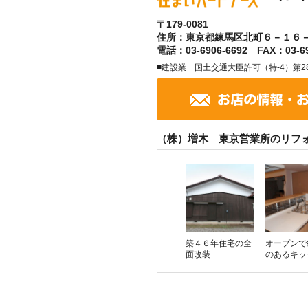
〒179-0081
住所：東京都練馬区北町６－１６
電話：03-6906-6692 FAX：03-69
■建設業 国土交通大臣許可（特-4）第28
（株）増木 東京営業所のリフ
築４６年住宅の全
オープンで
面改装
のあるキッ