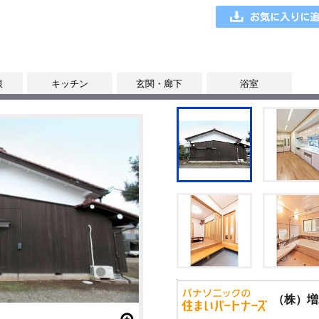
根
キッチン
玄関・廊下
浴室
（株）増