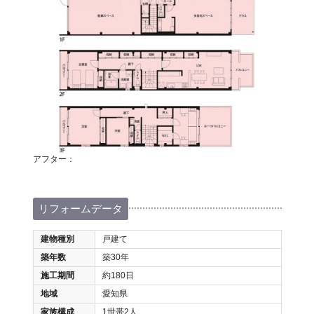
アフター：
リフォームデータ
建物種別
戸建て
築年数
築30年
施工期間
約180日
地域
愛知県
家族構成
1世帯2人