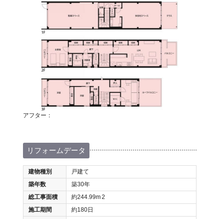
アフター：
リフォームデータ
建物種別
戸建て
築年数
築30年
総工事面積
約244.99m
2
施工期間
約180日