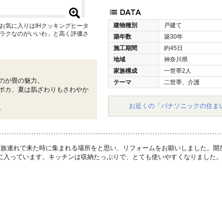
建物種別
戸建て
お気に入りはIHクッキングヒータ
ラクなのがいいわ」と高く評価さ
築年数
築30年
施工期間
約45日
地域
神奈川県
家族構成
一世帯2人
のが畳の魅力。
テーマ
二世帯、介護
ポカ、夏は肌ざわりもさわやか
お近くの「パナソニックの住ま
。
家族連れで来た時に集まれる場所をと思い、リフォームをお願いしました。開
に入っています。キッチンは収納たっぷりで、とても使いやすくなりました