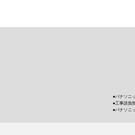
●パナソニ
●工事請負
●パナソニ