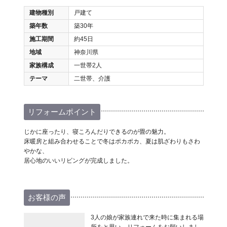
建物種別
戸建て
築年数
築30年
施工期間
約45日
地域
神奈川県
家族構成
一世帯2人
テーマ
二世帯、介護
リフォームポイント
じかに座ったり、寝ころんだりできるのが畳の魅力。
床暖房と組み合わせることで冬はポカポカ、夏は肌ざわりもさわ
やかな、
居心地のいいリビングが完成しました。
お客様の声
3人の娘が家族連れで来た時に集まれる場