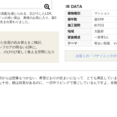
建物種別
マンション
気配を感じられる、広びろしたLDK。
チンの赤い扉は、奥様のお気に入り。築3
築年数
築33年
に生まれ変わりました。
施工期間
約75日
地域
大阪府
家族構成
一世帯3人
った住居の住み替えをご検討。
テーマ
明るい部屋、そ
ンフロアの明るいLDKに。
も、のびのび楽しく集える空間になり
お近くの「パナソニックの
前からは想像もつかない、希望どおりの住まいになって、とても満足してい
も十分。娘は自室があるのに、一日中リビングで過ごしているんですよ。全