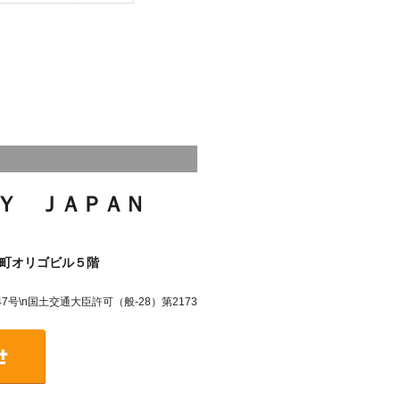
Ｙ ＪＡＰＡＮ
町オリゴビル５階
号\n国土交通大臣許可（般-28）第2173