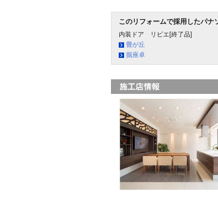
このリフォームで採用したパナ
内装ドア リビエ[終了品]
畳が丘
掘座卓