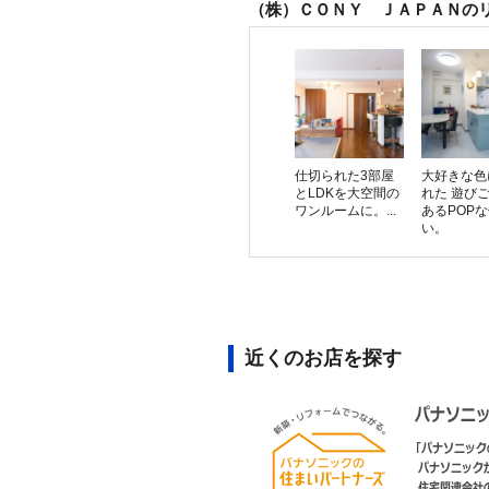
（株）ＣＯＮＹ ＪＡＰＡＮの
仕切られた3部屋
大好きな色
とLDKを大空間の
れた 遊び
ワンルームに。...
あるPOP
い。
近くのお店を探す