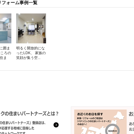
リフォーム事例一覧
に囲ま
明るく開放的にな
ごころの
ったLDK、 家族の
な住ま
笑顔が集う空...