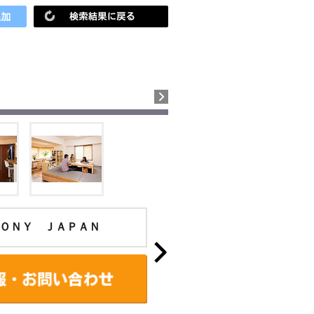
ＯＮＹ ＪＡＰＡＮ