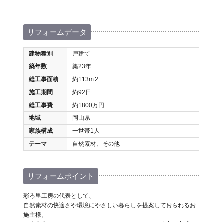
リフォームデータ
建物種別
戸建て
築年数
築23年
総工事面積
約113m
2
施工期間
約92日
総工事費
約1800万円
地域
岡山県
家族構成
一世帯1人
テーマ
自然素材、その他
リフォームポイント
彩ろ里工房の代表として、
自然素材の快適さや環境にやさしい暮らしを提案しておられるお
施主様。