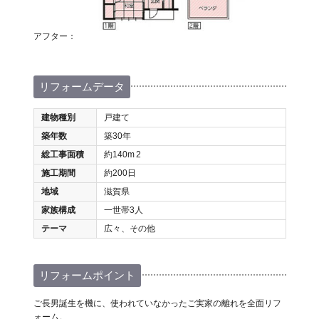
アフター：
リフォームデータ
建物種別
戸建て
築年数
築30年
総工事面積
約140m
2
施工期間
約200日
地域
滋賀県
家族構成
一世帯3人
テーマ
広々、その他
リフォームポイント
ご長男誕生を機に、使われていなかったご実家の離れを全面リフ
ォーム。