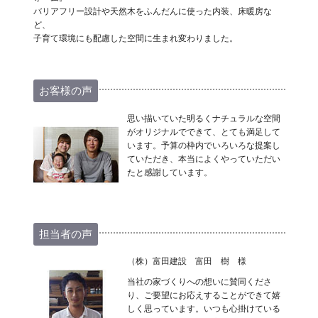
バリアフリー設計や天然木をふんだんに使った内装、床暖房な
ど、
子育て環境にも配慮した空間に生まれ変わりました。
お客様の声
思い描いていた明るくナチュラルな空間
がオリジナルでできて、とても満足して
います。予算の枠内でいろいろな提案し
ていただき、本当によくやっていただい
たと感謝しています。
担当者の声
（株）富田建設 富田 樹 様
当社の家づくりへの想いに賛同くださ
り、ご要望にお応えすることができて嬉
しく思っています。いつも心掛けている