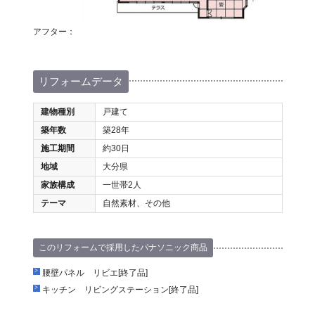
アフター：
リフォームデータ
建物種別
戸建て
築年数
築28年
施工期間
約30日
地域
大分県
家族構成
一世帯2人
テーマ
自然素材、その他
このリフォームで採用したパナソニック商品
腰壁パネル リビエ[終了品]
キッチン リビングステーション[終了品]