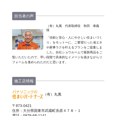
担当者の声
（有）丸萬 代表取締役 秋田 泰義
様
「信頼と安心・人にやさしい住まいづく
り」をモットーに、ご要望だった省エネ
や家事ラクを叶えるプランをご提案しま
した。自社ショウルームで最新商品をご
覧いただいたので、早い段階で具体的なイメージを描きながらリ
フォームを進められたのだと思います。
施工店情報
（有）丸萬
〒873-0421
住所：大分県国東市武蔵町糸原４７８－１
電話：0978-68-1141