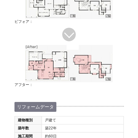
ビフォア：
アフター：
リフォームデータ
建物種別
戸建て
築年数
築22年
施工期間
約60日