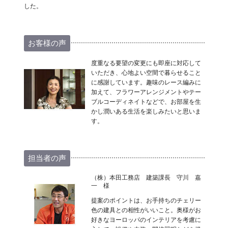
した。
お客様の声
度重なる要望の変更にも即座に対応して
いただき、心地よい空間で暮らせること
に感謝しています。趣味のレース編みに
加えて、フラワーアレンジメントやテー
ブルコーディネイトなどで、お部屋を生
かし潤いある生活を楽しみたいと思いま
す。
担当者の声
（株）本田工務店 建築課長 守川 嘉
一 様
提案のポイントは、お手持ちのチェリー
色の建具との相性がいいこと。奥様がお
好きなヨーロッパのインテリアを考慮に