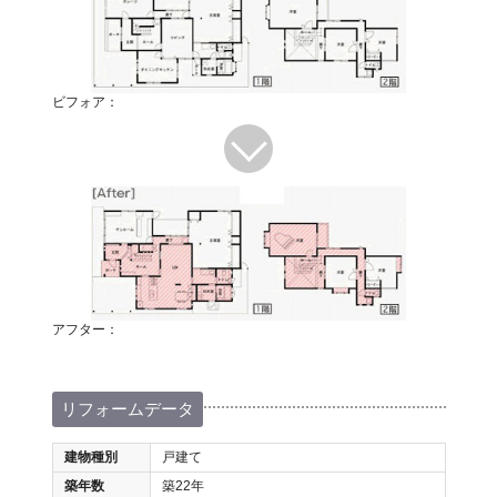
ビフォア：
アフター：
リフォームデータ
建物種別
戸建て
築年数
築22年