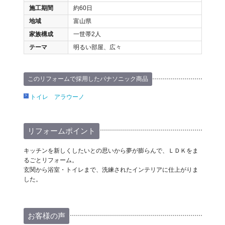
施工期間
約60日
地域
富山県
家族構成
一世帯2人
テーマ
明るい部屋、広々
このリフォームで採用したパナソニック商品
トイレ アラウーノ
リフォームポイント
キッチンを新しくしたいとの思いから夢が膨らんで、ＬＤＫをま
るごとリフォーム。
玄関から浴室・トイレまで、洗練されたインテリアに仕上がりま
した。
お客様の声