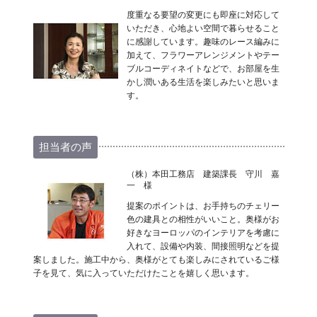
度重なる要望の変更にも即座に対応して
いただき、心地よい空間で暮らせること
に感謝しています。趣味のレース編みに
加えて、フラワーアレンジメントやテー
ブルコーディネイトなどで、お部屋を生
かし潤いある生活を楽しみたいと思いま
す。
担当者の声
（株）本田工務店 建築課長 守川 嘉
一 様
提案のポイントは、お手持ちのチェリー
色の建具との相性がいいこと。奥様がお
好きなヨーロッパのインテリアを考慮に
入れて、設備や内装、間接照明などを提
案しました。施工中から、奥様がとても楽しみにされているご様
子を見て、気に入っていただけたことを嬉しく思います。