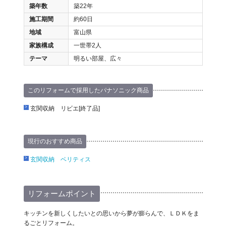
築年数
築22年
施工期間
約60日
地域
富山県
家族構成
一世帯2人
テーマ
明るい部屋、広々
このリフォームで採用したパナソニック商品
玄関収納 リビエ[終了品]
現行のおすすめ商品
玄関収納 ベリティス
リフォームポイント
キッチンを新しくしたいとの思いから夢が膨らんで、ＬＤＫをま
るごとリフォーム。