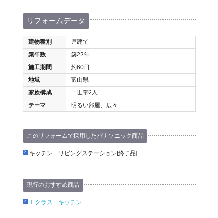
リフォームデータ
建物種別
戸建て
築年数
築22年
施工期間
約60日
地域
富山県
家族構成
一世帯2人
テーマ
明るい部屋、広々
このリフォームで採用したパナソニック商品
キッチン リビングステーション[終了品]
現行のおすすめ商品
Ｌクラス キッチン