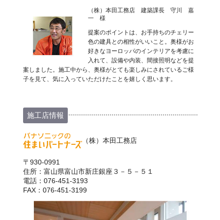
（株）本田工務店 建築課長 守川 嘉
一 様
提案のポイントは、お手持ちのチェリー
色の建具との相性がいいこと。奥様がお
好きなヨーロッパのインテリアを考慮に
入れて、設備や内装、間接照明などを提
案しました。施工中から、奥様がとても楽しみにされているご様
子を見て、気に入っていただけたことを嬉しく思います。
施工店情報
（株）本田工務店
〒930-0991
住所：富山県富山市新庄銀座３－５－５１
電話：076-451-3193
FAX：076-451-3199