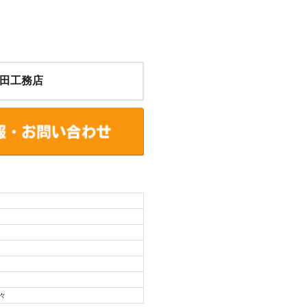
田工務店
々