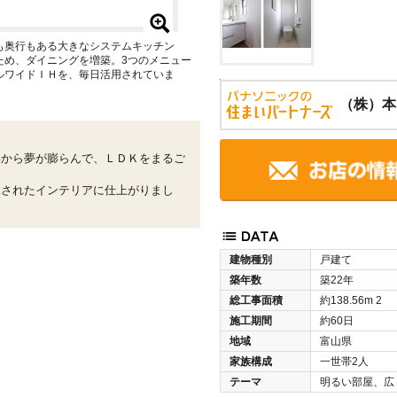
も奥行もある大きなシステムキッチン
ため、ダイニングを増築。3つのメニュー
ルワイドＩＨを、毎日活用されていま
（株）本
いから夢が膨らんで、ＬＤＫをまるご
練されたインテリアに仕上がりまし
建物種別
戸建て
築年数
築22年
総工事面積
約138.56m
2
施工期間
約60日
地域
富山県
家族構成
一世帯2人
テーマ
明るい部屋、広