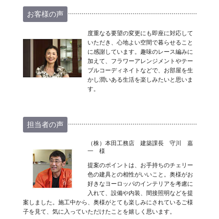
お客様の声
度重なる要望の変更にも即座に対応して
いただき、心地よい空間で暮らせること
に感謝しています。趣味のレース編みに
加えて、フラワーアレンジメントやテー
ブルコーディネイトなどで、お部屋を生
かし潤いある生活を楽しみたいと思いま
す。
担当者の声
（株）本田工務店 建築課長 守川 嘉
一 様
提案のポイントは、お手持ちのチェリー
色の建具との相性がいいこと。奥様がお
好きなヨーロッパのインテリアを考慮に
入れて、設備や内装、間接照明などを提
案しました。施工中から、奥様がとても楽しみにされているご様
子を見て、気に入っていただけたことを嬉しく思います。