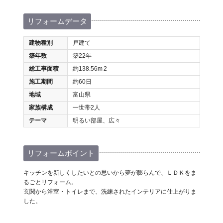
リフォームデータ
建物種別
戸建て
築年数
築22年
総工事面積
約138.56m
2
施工期間
約60日
地域
富山県
家族構成
一世帯2人
テーマ
明るい部屋、広々
リフォームポイント
キッチンを新しくしたいとの思いから夢が膨らんで、ＬＤＫをま
るごとリフォーム。
玄関から浴室・トイレまで、洗練されたインテリアに仕上がりま
した。