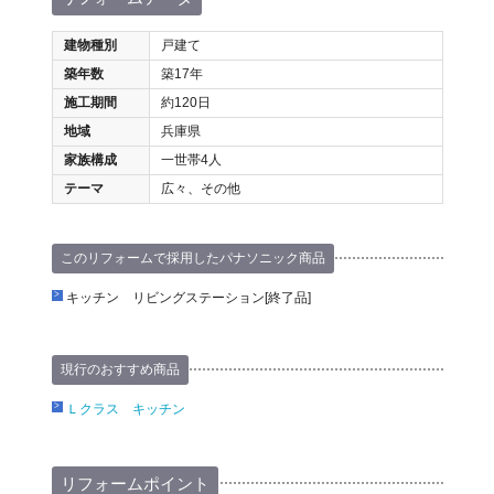
建物種別
戸建て
築年数
築17年
施工期間
約120日
地域
兵庫県
家族構成
一世帯4人
テーマ
広々、その他
このリフォームで採用したパナソニック商品
キッチン リビングステーション[終了品]
現行のおすすめ商品
Ｌクラス キッチン
リフォームポイント