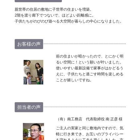
親世帯の住居の敷地に子世帯の住まいを増築。
2階を渡り廊下でつないで、ほどよい距離感に。
子供たちがのびのび遊べる大空間が暮らしの中心になりました。
お客様の声
前の住まいが暗かったので、とにかく明
るい空間に！という願いが叶いました。
使いやすい最新設備で家事がはかどるう
えに、子供たちと過ごす時間を楽しめる
ことが嬉しいですね。
担当者の声
（有）南工務店 代表取締役 南 正彦 様
ご主人の実家と同じ敷地内ですので、気
軽に行き来でき、お互いのプライバシー