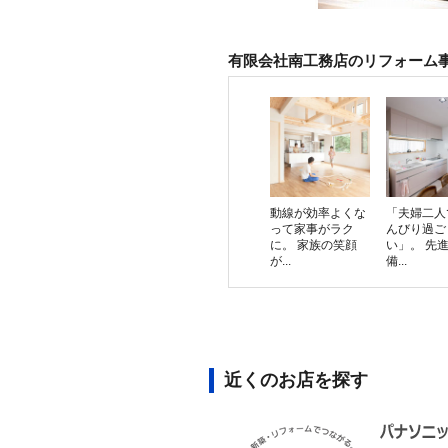
有限会社南工務店のリフォーム
動線が効率よくな
「夫婦二人
って家事がラク
んびり過ご
に。 家族の笑顔
い」。 先
が...
備...
近くのお店を探す