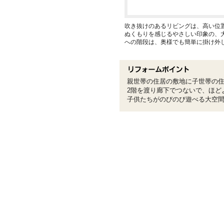
吹き抜けのあるリビングは、高い位
ぬくもりを感じるやさしい印象の、
への階段は、奥様でも簡単に掛け外
親世帯の住居の敷地に子世帯の
2階を渡り廊下でつないで、ほど
子供たちがのびのび遊べる大空