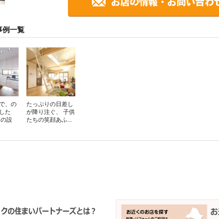
事例一覧
で、の
たっぷりの日差し
した
が降り注ぐ、 子供
進の設
たちの笑顔あふ...