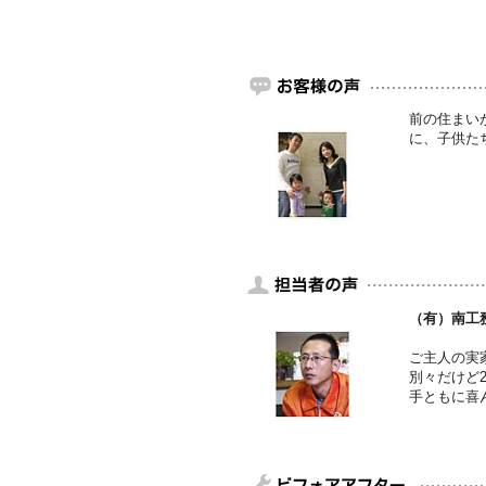
前の住まい
に、子供た
（有）南工務
ご主人の実
別々だけど
手ともに喜