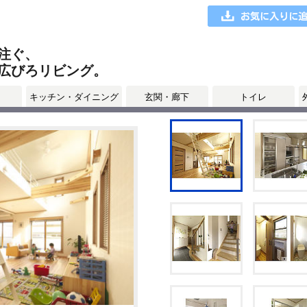
注ぐ、
広びろリビング。
キッチン・ダイニング
玄関・廊下
トイレ