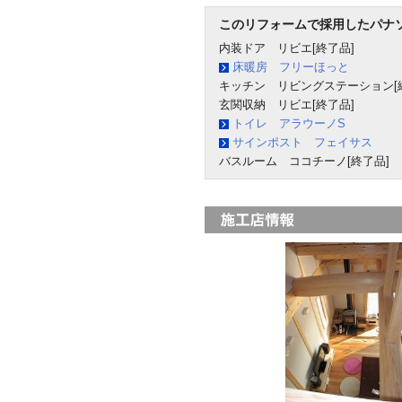
このリフォームで採用したパナ
内装ドア リビエ[終了品]
床暖房 フリーほっと
キッチン リビングステーション[
玄関収納 リビエ[終了品]
トイレ アラウーノS
サインポスト フェイサス
バスルーム ココチーノ[終了品]