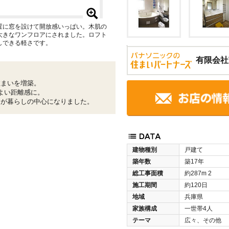
置に窓を設けて開放感いっぱい。木肌の
大きなワンフロアにされました。ロフト
しできる軽さです。
有限会社
住まいを増築。
よい距離感に。
間が暮らしの中心になりました。
建物種別
戸建て
築年数
築17年
総工事面積
約287m
2
施工期間
約120日
地域
兵庫県
家族構成
一世帯4人
テーマ
広々、その他