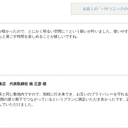
お近くの「パナソニックの
が暗かったので、とにかく明るい空間に！という願いが叶いました。使いや
ちと過ごす時間を楽しめることが嬉しいですね。
店 代表取締役 南 正彦 様
家と同じ敷地内ですので、気軽に行き来でき、お互いのプライバシーを守れ
2階の渡り廊下でつながっているというプランに満足いただき良かったです。
んでいただけました。