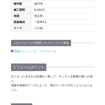
築年数
築19年
施工期間
約180日
地域
埼玉県
家族構成
一世帯4人
テーマ
その他
このリフォームで採用したパナソニック商品
洗面ドレッシング ウツクシーズ
リフォームポイント
古くなった水まわり設備を一新して、キッチンを家族の集いの場
に。
増築や収納力アップによって、家がスッキリ片付くようになりま
した。