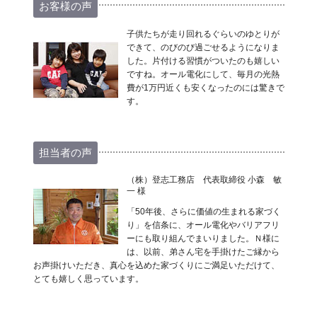
お客様の声
子供たちが走り回れるぐらいのゆとりが
できて、のびのび過ごせるようになりま
した。片付ける習慣がついたのも嬉しい
ですね。オール電化にして、毎月の光熱
費が1万円近くも安くなったのには驚きで
す。
担当者の声
（株）登志工務店 代表取締役 小森 敏
一 様
「50年後、さらに価値の生まれる家づく
り」を信条に、オール電化やバリアフリ
ーにも取り組んでまいりました。Ｎ様に
は、以前、弟さん宅を手掛けたご縁から
お声掛けいただき、真心を込めた家づくりにご満足いただけて、
とても嬉しく思っています。