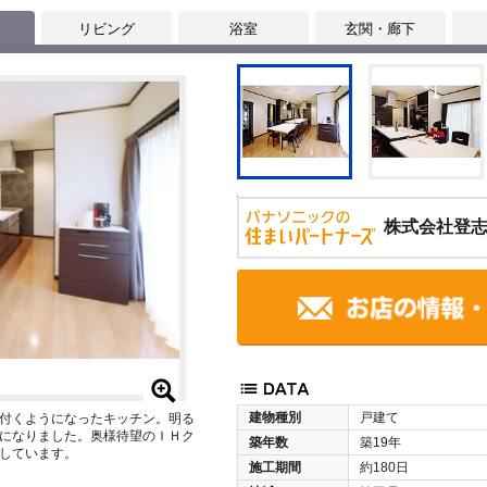
リビング
浴室
玄関・廊下
株式会社登
建物種別
戸建て
付くようになったキッチン。明る
になりました。奥様待望のＩＨク
築年数
築19年
しています。
施工期間
約180日