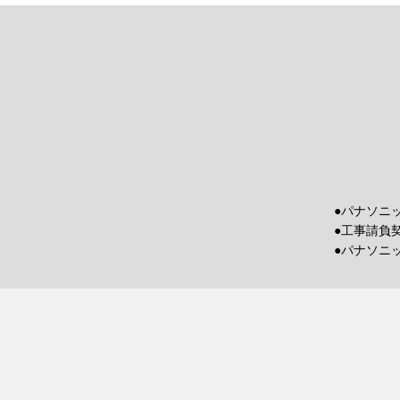
●パナソニ
●工事請負
●パナソニ