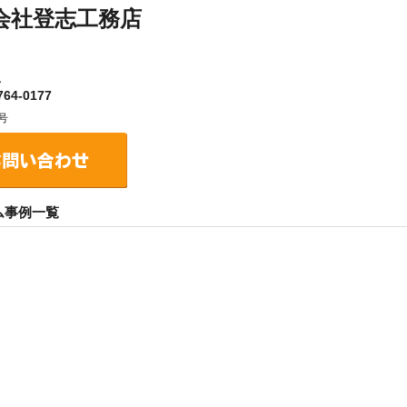
会社登志工務店
１
64-0177
号
ム事例一覧