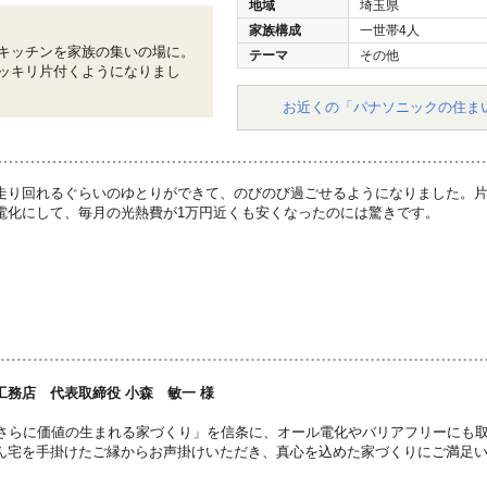
地域
埼玉県
家族構成
一世帯4人
キッチンを家族の集いの場に。
テーマ
その他
ッキリ片付くようになりまし
お近くの「パナソニックの住ま
走り回れるぐらいのゆとりができて、のびのび過ごせるようになりました。
電化にして、毎月の光熱費が1万円近くも安くなったのには驚きです。
工務店 代表取締役 小森 敏一 様
、さらに価値の生まれる家づくり」を信条に、オール電化やバリアフリーにも
ん宅を手掛けたご縁からお声掛けいただき、真心を込めた家づくりにご満足