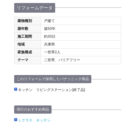
リフォームデータ
建物種別
戸建て
築年数
築50年
施工期間
約30日
地域
兵庫県
家族構成
一世帯2人
テーマ
二世帯、バリアフリー
このリフォームで採用したパナソニック商品
キッチン リビングステーション[終了品]
現行のおすすめ商品
Ｌクラス キッチン