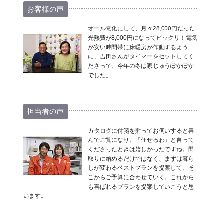
お客様の声
オール電化にして、月々28,000円だった
光熱費が8,000円になってビックリ！電気
が安い時間帯に床暖房が作動するよう
に、吉田さんがタイマーをセットしてく
ださって、今年の冬は家じゅうぽかぽか
でした。
担当者の声
カタログに付箋を貼ってお伺いすると喜
んでご覧になり、「任せるわ」と言って
くださったときは嬉しかったですね。間
取りに納めるだけではなく、まずは暮ら
しが変わるベストプランを提案して、そ
こからご予算に合わせていく。これから
も喜ばれるプランを提案していこうと思
います。