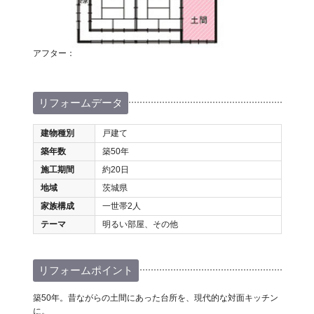
アフター：
リフォームデータ
建物種別
戸建て
築年数
築50年
施工期間
約20日
地域
茨城県
家族構成
一世帯2人
テーマ
明るい部屋、その他
リフォームポイント
築50年。昔ながらの土間にあった台所を、現代的な対面キッチン
に。