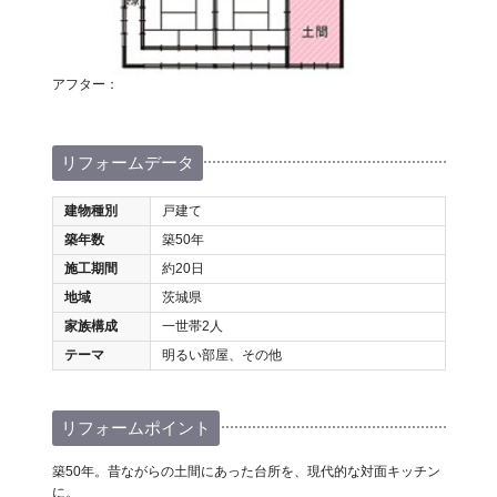
アフター：
リフォームデータ
建物種別
戸建て
築年数
築50年
施工期間
約20日
地域
茨城県
家族構成
一世帯2人
テーマ
明るい部屋、その他
リフォームポイント
築50年。昔ながらの土間にあった台所を、現代的な対面キッチン
に。