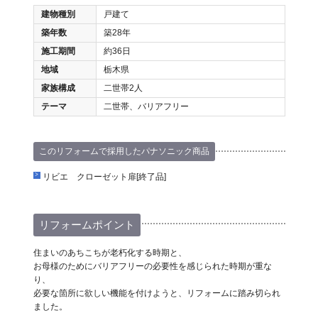
建物種別
戸建て
築年数
築28年
施工期間
約36日
地域
栃木県
家族構成
二世帯2人
テーマ
二世帯、バリアフリー
このリフォームで採用したパナソニック商品
リビエ クローゼット扉[終了品]
リフォームポイント
住まいのあちこちが老朽化する時期と、
お母様のためにバリアフリーの必要性を感じられた時期が重な
り、
必要な箇所に欲しい機能を付けようと、リフォームに踏み切られ
ました。