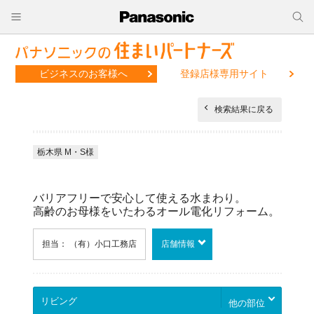
ビジネスのお客様へ
登録店様専用サイト
検索結果に戻る
栃木県 M・S様
バリアフリーで安心して使える水まわり。
高齢のお母様をいたわるオール電化リフォーム。
担当： （有）小口工務店
店舗情報
他の部位