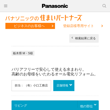
ビジネスのお客様へ
登録店様専用サイト
検索結果に戻る
栃木県 M・S様
バリアフリーで安心して使える水まわり。
高齢のお母様をいたわるオール電化リフォーム。
担当： （有）小口工務店
店舗情報
他の部位