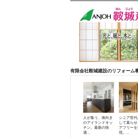
有限会社鞍城建設のリフォーム
人が集う、南向き
シニア世代
のアイランドキッ
して暮らせ
チン。最新の快
アフリーを
適...
現。...