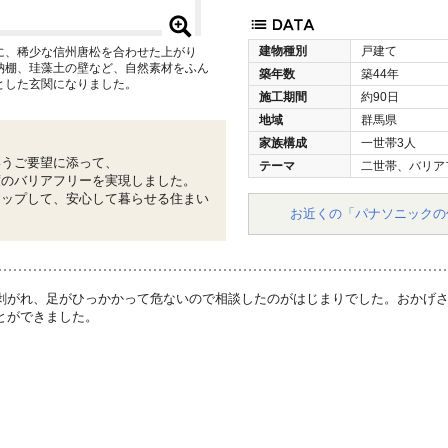
建物種別
戸建て
に、稀少な信州唐松を合わせた上がり
納棚、珪藻土の壁など、自然素材をふん
築年数
築44年
とした玄関になりました。
施工期間
約90日
地域
群馬県
家族構成
一世帯3人
いうご要望に添って、
テーマ
二世帯、バリア
度のバリアフリーを実現しました。
アップして、安心して暮らせる住まい
お近くの「パナソニックの
剥がれ、足がひっかかって危ないので相談したのがはじまりでした。おかげ
とができました。