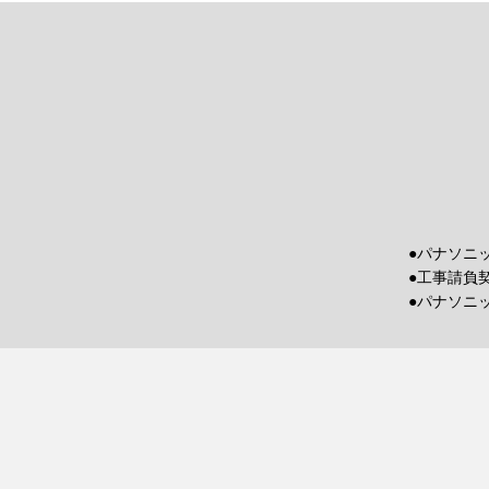
●パナソニ
●工事請負
●パナソニ